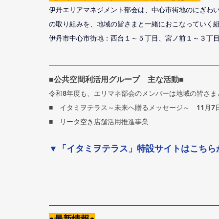
伊丹エリアマネジメント部会は、中心市街地のにぎわ
の取り組みを、地域の皆さまと一緒におこなっていく
伊丹市中心市街地：西台１～５丁目、宮ノ前１～３丁
■公共空間利活用グループ　主な活動■
令和8年度も、エリマネ部会のメンバーは地域の皆さま
■　イタミヲテラス～未来へ贈るメッセージ～　11月7
■　リータ空き店舗活用推進事業
▼「イタミヲテラス」特設サイトはこちら
●最新情報●