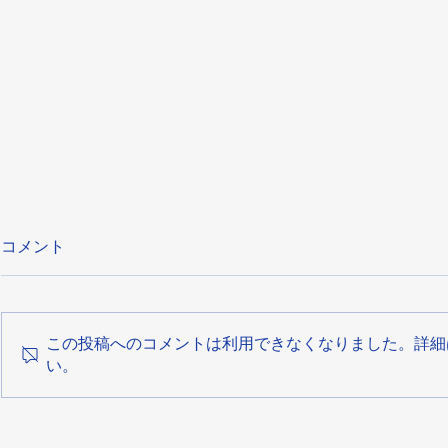
コメント
この投稿へのコメントは利用できなくなりました。詳細
い。
【参加無料】ペットボトルキ
第161回 
ャップで光るオブジェをつく
開催情報！