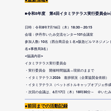
■令和8年度　第4回イタミヲテラス実行委員会i
日時：令和8年7月16日（木）18:30～20:15
会場：伊丹市いたみ交流センター101会議室
参加人数: 10名（西台商店会１名+阪急ビルマネジメン
名+事務局3名）
<協議内容>
イタミヲテラス実行委員会
・実行委員会　開催時間協議→現状のままで
・イタミヲテラス2026　進捗状況（企業協賛金依頼）
・イタミヲテラス（ペットボトルキャップオブジェ作成Ｗ
・次回の会議は、6月17日（木）18時30分～　＠いた
●前回までの活動記録