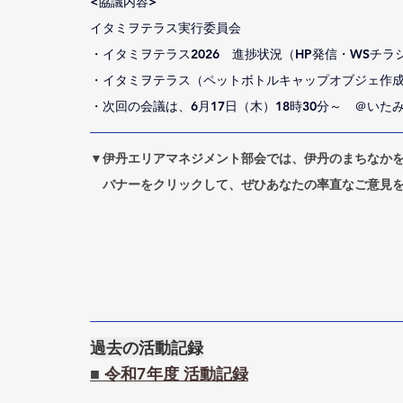
<協議内容>
イタミヲテラス実行委員会
・イタミヲテラス2026　進捗状況（HP発信・WSチ
・イタミヲテラス（ペットボトルキャップオブジェ作成）
・次回の会議は、6月17日（木）18時30分～　＠いた
▼伊丹エリアマネジメント部会では、伊丹のまちなか
　バナーをクリックして、ぜひあなたの率直なご意見
過去の活動記録
■ 
令和7年度 活動記録