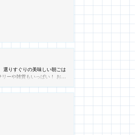
的に輝く作品を完成させましょ
」で開催予定の「イタミヲテラ
らご覧ください（こちらをクリッ
中、選りすぐりの美味しい朝ごは
リーや雑貨もいっぱい！ おと
自然と集まる とくべつな朝の3
出かけてみませんか♪ 【日時】
お散歩の際はマナーを守り、ブ
 ※【お車でお越しのお客様
有料駐車場をご利用くださいま
もご好評いただいております
ートに向けて準備を進めて