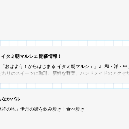
階）。 色とりどりのキャップを組み合わせ、LEDライトで幻想
できあがったオブジェは 11月7日（土）伊丹市西台「主基公園
にて展示し、ライトアップされます。 ● 詳しい内容はこちらか
回 イタミ朝マルシェ 開催情報！
1回「おはよう！からはじまる イタミ朝マルシェ」♬ 和・洋・
だわりのスイーツに珈琲、新鮮な野菜、ハンドメイドのアクセサ
どもも楽しめるワークショップも大人気♪ ヒトやコト、モノが
爽やかな空の下、心地よい朝の空気で深呼吸・・・ さあ、一緒に
はお休み 【会場】 伊丹三
ちなかバル
広場（伊丹市中央2丁目付近） ※【ペット連れのお客様へ】 
近でのトイレはご遠慮いただくようご協力をお願いいたします。
発祥の地」伊丹の街を飲み歩き！食べ歩き！
近隣道路への駐車は一切禁止です。お車でお越しの際は近隣の
お願いいたします。 【イオンモール伊丹 コラボ企画！】 いつ
ンモール伊丹 コラボ企画】ですが、 現在、リニューアルスタ