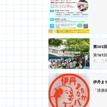
ビル3
う。 
ス」 
ク）
第161
第16
ん、こ
なも子
時間 
令和 ８年 9月 6日(日) 朝 8 時～ 11 時 （雨天中止） ※酷暑のため7月・8月
伊丹ま
軒寺前
ース付
「清酒
へ】 
すよう
【イオ