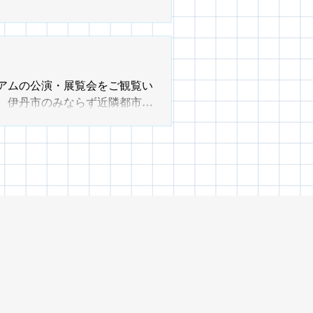
アムの公演・展覧会をご観覧い
、伊丹市のみならず近隣都市か
鑑賞や演劇観賞の行き帰り、伊
、色んなジャンルのお店とタッグ
●アイフォニックホール ●市立
i」対象公演・展覧会の行き帰りに
い。 お店からお得なサービス
みてください♬ ■参加方
れます。 2.チラシ下部のクー
たはページ下部の「参加店舗」を