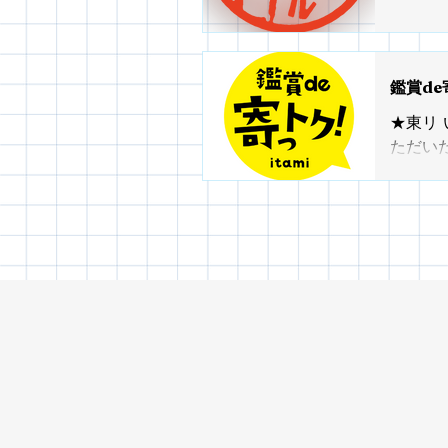
鑑賞de
★東リ
ただい
らも沢
丹のま
を組み
伊丹ミ
配布さ
を受けら
法 1
ポン券
ご覧く