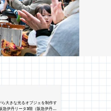
がら大きな光るオブジェを制作す
阪急伊丹リータ3階（阪急伊丹駅