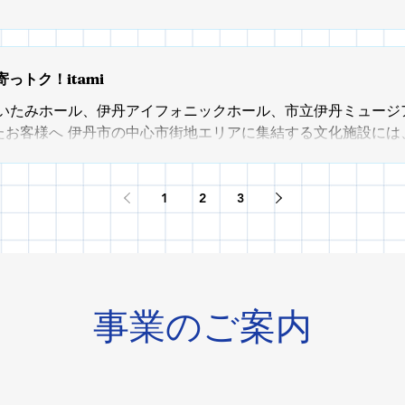
寄っトク！itami
 いたみホール、伊丹アイフォニックホール、市立伊丹ミュージ
たお客様へ 伊丹市の中心市街地エリアに集結する文化施設には
山の方々にご来館いただいております。 そんな皆さまに、音楽
ちに寄り道して、お得にお食事やお買い物を楽しんで頂きたく
ました！！ 対象の施設は、下記の３会館！ ●東リいたみホール 
1
2
3
ュージアム 上記施設で行われている「鑑賞de寄っトク！itam
れるチラシの、アンケート付クーポンを参加店舗にご提示くださ
れます！ ぜひこの機会に、伊丹のまちを探索して２倍３倍楽しんで
.対象の公演・展覧会を鑑賞すると、クーポン券付きチラシが配布さ
を切り取って、参加店舗へGO！ ※参加店舗はチラシ裏面、ま
​事業のご案内
ださい。