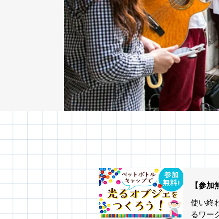
【参加
使い終
るワー