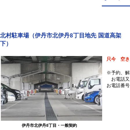
北村駐車場（伊丹市北伊丹8丁目地先 国道高架
下）
只今 空き
※予約、解
お電話又
お電話番号
伊丹市北伊丹8丁目・一般契約