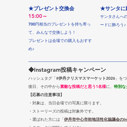
★プレゼント交換会
★サンタに
15:00～
サンタさんへ
700円相当のプレゼントを持ち寄っ
ードに飾ろう♪
て、みんなで交換しよう！
プレゼントは会場での購入もおすす
め♪
◆Instagram投稿キャンペーン
ハッシュタグ「
#伊丹クリスマスマーケット2026
」をつ
後日、その中から
素敵な投稿だと思う1名様
に、
特別な
【応募の注意事項】
・対象は、当日会場での写真に限ります。
・ストーリーズの投稿は対象外です。
・選ばれた方には「
伊丹市中心市街地活性化協議会のIns