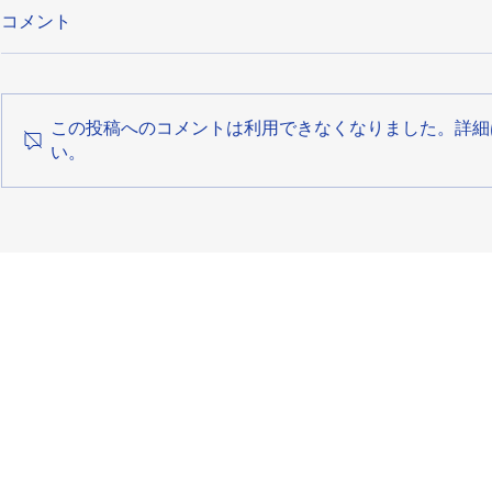
コメント
この投稿へのコメントは利用できなくなりました。詳細
い。
【参加無料】ペットボトルキ
第161回 
ャップで光るオブジェをつく
開催情報！
ろう！