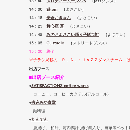
13：40　
メロディームーン225
　（
jazzダンス）
14：00　
遊.em
　（
よさこい）
14：15
安倉おきゃん
　（
よさこい）
14：25
舞心座 蒼
　（
よさこい）
14：45　
みのおよさこい踊り子隊“凛”
　（
よさこい）
15：05　
CL studio
　（
ストリートダンス）
15：20
終了
※チラシ掲載の　Ｒ．Ａ．：ＪＡＺＺダンスチーム　
出店ブース
■出店ブース紹介
●
SATISFACTIONZ coffee works
　コーヒー、コーヒーカクテル(アルコール)
●
煮込みや食堂
　麺料理
●
たんでん
　唐揚げ、 粕汁、河内鴨汁 揚げ餅入り、自家製ペット