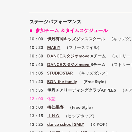
ステージパフォーマンス
■  参加チーム ＆タイムスケジュール
10：00　
伊丹有岡キッズダンススクール
　（
キッズダ
10：20　
MABIY
　（
フリースタイル）
10：30　
DANCEスタジオmove 
Aチーム　（
ストリー
10：45
DANCEスタジオmove 
Bチーム　（
ストリー
11：05　
STUDIOSTAR
　（
キッズダンス）
11：20　
BON the family
　（
Free Style）
11：35　伊丹チアリーディングクラブAPPLES　（
チ
12：00　休憩
13：00　
桜仁果寿
　（
Free Style）
13：15　
ＩＨＣ
（ヒップホップ）
13：25　
dance school SMLY
　（
K-POP）