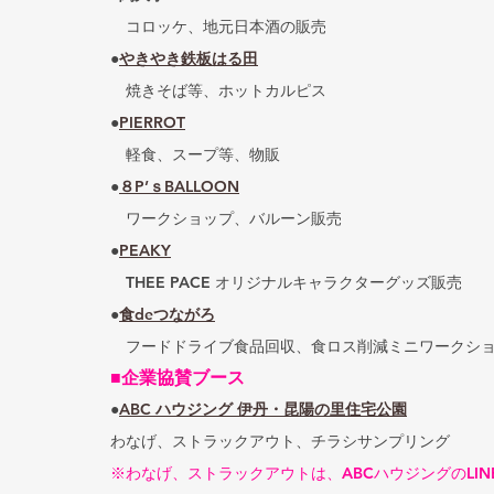
　コロッケ、地元日本酒の販売
●
やきやき鉄板はる田
　焼きそば等、ホットカルピス
●
PIERROT
　軽食、スープ等、物販
●
８P’ｓBALLOON
　ワークショップ、バルーン販売
●
PEAKY
　THEE PACE オリジナルキャラクターグッズ販売
●
食deつながろ
　フードドライブ食品回収、食ロス削減ミニワークシ
■企業協賛ブース
●
ABC ハウジング 伊丹・昆陽の里住宅公園
わなげ、ストラックアウト、チラシサンプリング
※わなげ、ストラックアウトは、ABCハウジングのLI