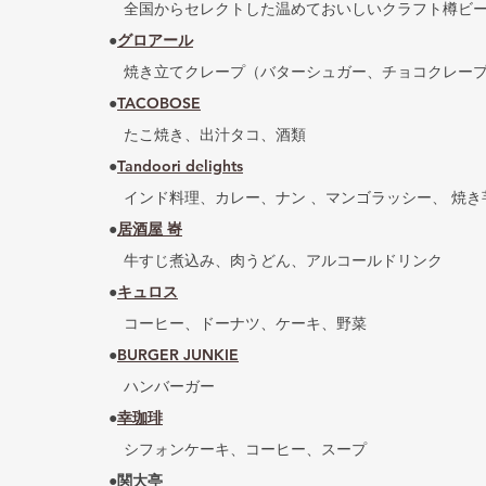
　全国からセレクトした温めておいしいクラフト樽ビ
●
グロアール
　焼き立てクレープ（バターシュガー、チョコクレー
●
TACOBOSE
　たこ焼き、出汁タコ、酒類
●
Tandoori delights
　インド料理、カレー、ナン 、マンゴラッシー、 焼き
●
居酒屋 㟢
　牛すじ煮込み、肉うどん、アルコールドリンク
●
キュロス
　コーヒー、ドーナツ、ケーキ、野菜
●
BURGER JUNKIE
　ハンバーガー
●
幸珈琲
　シフォンケーキ、コーヒー、スープ
●関大亭