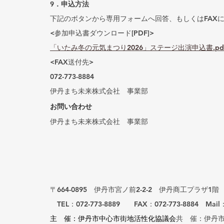
9．申込方法
下記のボタンから専用フォームへ回答、もしくはFAX
<参加申込書ダウンロード[PDF]>
「いたみ冬の元気まつり2026」ステージ出演申込書.pd
<FAX送付先>
072-773-8884
伊丹まち未来株式会社　事業部
お問い合わせ
伊丹まち未来株式会社　事業部
〒664-0895　伊丹市宮ノ前2-2-2　伊丹商工プラザ1階
　TEL：072-773-8889　　FAX：072-773-8884　Mail：jig
主　催：伊丹市中心市街地活性化協議会
共　催：伊丹市