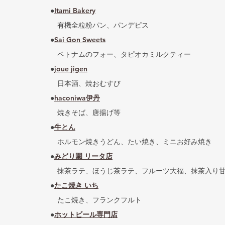
●
Itami Bakery
　有機全粒粉パン、パンデピス
●
Sai Gon Sweets
　ベトナムのフォー、タピオカミルクティー
●
joue jigen
　日本酒、焼おむすび
●
haconiwa伊丹
　焼きそば、唐揚げ等
●
牛とん
　ホルモン焼きうどん、たい焼き、ミニお好み焼き
●
みどり園 リータ店
　抹茶ラテ、ほうじ茶ラテ、フルーツ大福、抹茶入り
●
たこ焼き いち
　たこ焼き、フランクフルト
●
ホットビール専門店